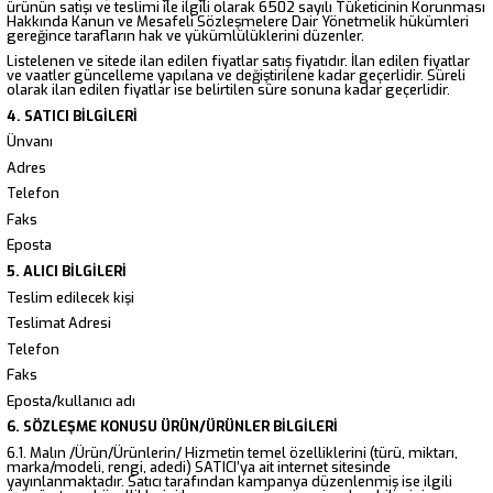
ürünün satışı ve teslimi ile ilgili olarak 6502 sayılı Tüketicinin Korunması
Hakkında Kanun ve Mesafeli Sözleşmelere Dair Yönetmelik hükümleri
gereğince tarafların hak ve yükümlülüklerini düzenler.
Listelenen ve sitede ilan edilen fiyatlar satış fiyatıdır. İlan edilen fiyatlar
ve vaatler güncelleme yapılana ve değiştirilene kadar geçerlidir. Süreli
olarak ilan edilen fiyatlar ise belirtilen süre sonuna kadar geçerlidir.
4. SATICI BİLGİLERİ
Ünvanı
Adres
Telefon
Faks
Eposta
5. ALICI BİLGİLERİ
Teslim edilecek kişi
Teslimat Adresi
Telefon
Faks
Eposta/kullanıcı adı
6. SÖZLEŞME KONUSU ÜRÜN/ÜRÜNLER BİLGİLERİ
6.1. Malın /Ürün/Ürünlerin/ Hizmetin temel özelliklerini (türü, miktarı,
marka/modeli, rengi, adedi) SATICI’ya ait internet sitesinde
yayınlanmaktadır. Satıcı tarafından kampanya düzenlenmiş ise ilgili