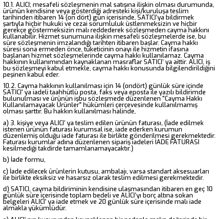
10.1. ALICI; mesafeli sözleşmenin mal satışına ilişkin olması durumunda,
ürünün kendisine veya gösterdiği adresteki kişi/kuruluşa teslim
tarihinden itibaren 14 (on dört) gün içerisinde, SATICI’ya bildirmek
şartıyla hiçbir hukuki ve cezai sorumluluk üstlenmeksizin ve hiçbir
gerekçe göstermeksizin malı reddederek sözleşmeden cayma hakkını
kullanabilir. Hizmet sunumuna ilişkin mesafeli sözleşmelerde ise, bu
süre sözleşmenin imzalandığı tarihten itibaren başlar. Cayma hakkı
süresi sona ermeden önce, tüketicinin onayı ile hizmetin ifasına
başlanan hizmet sözleşmelerinde cayma hakkı kullanılamaz. Cayma
hakkının kullanımından kaynaklanan masraflar SATICI’ ya aittir. ALICI, iş
bu sözleşmeyi kabul etmekle, cayma hakkı konusunda bilgilendirildiğini
peşinen kabul eder.
10.2. Cayma hakkının kullanılması için 14 (ondört) günlük süre içinde
SATICI' ya iadeli taahhütlü posta, faks veya eposta ile yazılı bildirimde
bulunulması ve ürünün işbu sözleşmede düzenlenen "Cayma Hakkı
Kullanılamayacak Ürünler" hükümleri çerçevesinde kullanılmamış
olması şarttır. Bu hakkın kullanılması halinde,
a) 3. kişiye veya ALICI’ ya teslim edilen ürünün faturası, (İade edilmek
istenen ürünün faturası kurumsal ise, iade ederken kurumun
düzenlemiş olduğu iade faturası ile birlikte gönderilmesi gerekmektedir.
Faturası kurumlar adına düzenlenen sipariş iadeleri İADE FATURASI
kesilmediği takdirde tamamlanamayacaktır.)
b) İade formu,
c) İade edilecek ürünlerin kutusu, ambalajı, varsa standart aksesuarları
ile birlikte eksiksiz ve hasarsız olarak teslim edilmesi gerekmektedir.
d) SATICI, cayma bildiriminin kendisine ulaşmasından itibaren en geç 10
günlük süre içerisinde toplam bedeli ve ALICI’yı borç altına sokan
belgeleri ALICI’ ya iade etmek ve 20 günlük süre içerisinde malı iade
almakla yükümlüdür.