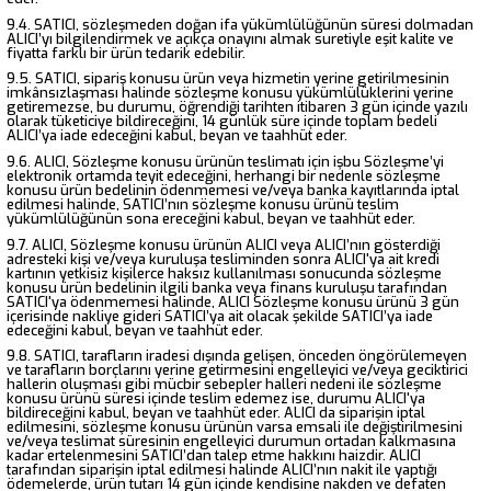
9.4. SATICI, sözleşmeden doğan ifa yükümlülüğünün süresi dolmadan
ALICI’yı bilgilendirmek ve açıkça onayını almak suretiyle eşit kalite ve
fiyatta farklı bir ürün tedarik edebilir.
9.5. SATICI, sipariş konusu ürün veya hizmetin yerine getirilmesinin
imkânsızlaşması halinde sözleşme konusu yükümlülüklerini yerine
getiremezse, bu durumu, öğrendiği tarihten itibaren 3 gün içinde yazılı
olarak tüketiciye bildireceğini, 14 günlük süre içinde toplam bedeli
ALICI’ya iade edeceğini kabul, beyan ve taahhüt eder.
9.6. ALICI, Sözleşme konusu ürünün teslimatı için işbu Sözleşme’yi
elektronik ortamda teyit edeceğini, herhangi bir nedenle sözleşme
konusu ürün bedelinin ödenmemesi ve/veya banka kayıtlarında iptal
edilmesi halinde, SATICI’nın sözleşme konusu ürünü teslim
yükümlülüğünün sona ereceğini kabul, beyan ve taahhüt eder.
9.7. ALICI, Sözleşme konusu ürünün ALICI veya ALICI’nın gösterdiği
adresteki kişi ve/veya kuruluşa tesliminden sonra ALICI'ya ait kredi
kartının yetkisiz kişilerce haksız kullanılması sonucunda sözleşme
konusu ürün bedelinin ilgili banka veya finans kuruluşu tarafından
SATICI'ya ödenmemesi halinde, ALICI Sözleşme konusu ürünü 3 gün
içerisinde nakliye gideri SATICI’ya ait olacak şekilde SATICI’ya iade
edeceğini kabul, beyan ve taahhüt eder.
9.8. SATICI, tarafların iradesi dışında gelişen, önceden öngörülemeyen
ve tarafların borçlarını yerine getirmesini engelleyici ve/veya geciktirici
hallerin oluşması gibi mücbir sebepler halleri nedeni ile sözleşme
konusu ürünü süresi içinde teslim edemez ise, durumu ALICI'ya
bildireceğini kabul, beyan ve taahhüt eder. ALICI da siparişin iptal
edilmesini, sözleşme konusu ürünün varsa emsali ile değiştirilmesini
ve/veya teslimat süresinin engelleyici durumun ortadan kalkmasına
kadar ertelenmesini SATICI’dan talep etme hakkını haizdir. ALICI
tarafından siparişin iptal edilmesi halinde ALICI’nın nakit ile yaptığı
ödemelerde, ürün tutarı 14 gün içinde kendisine nakden ve defaten