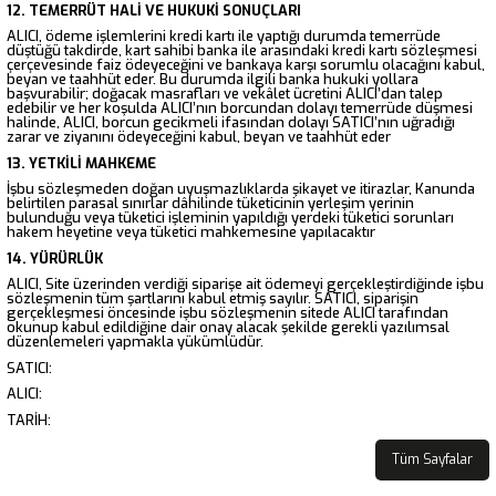
12. TEMERRÜT HALİ VE HUKUKİ SONUÇLARI
ALICI, ödeme işlemlerini kredi kartı ile yaptığı durumda temerrüde
düştüğü takdirde, kart sahibi banka ile arasındaki kredi kartı sözleşmesi
çerçevesinde faiz ödeyeceğini ve bankaya karşı sorumlu olacağını kabul,
beyan ve taahhüt eder. Bu durumda ilgili banka hukuki yollara
başvurabilir; doğacak masrafları ve vekâlet ücretini ALICI’dan talep
edebilir ve her koşulda ALICI’nın borcundan dolayı temerrüde düşmesi
halinde, ALICI, borcun gecikmeli ifasından dolayı SATICI’nın uğradığı
zarar ve ziyanını ödeyeceğini kabul, beyan ve taahhüt eder
13. YETKİLİ MAHKEME
İşbu sözleşmeden doğan uyuşmazlıklarda şikayet ve itirazlar, Kanunda
belirtilen parasal sınırlar dâhilinde tüketicinin yerleşim yerinin
bulunduğu veya tüketici işleminin yapıldığı yerdeki tüketici sorunları
hakem heyetine veya tüketici mahkemesine yapılacaktır
14. YÜRÜRLÜK
ALICI, Site üzerinden verdiği siparişe ait ödemeyi gerçekleştirdiğinde işbu
sözleşmenin tüm şartlarını kabul etmiş sayılır. SATICI, siparişin
gerçekleşmesi öncesinde işbu sözleşmenin sitede ALICI tarafından
okunup kabul edildiğine dair onay alacak şekilde gerekli yazılımsal
düzenlemeleri yapmakla yükümlüdür.
SATICI:
ALICI:
TARİH:
Tüm Sayfalar