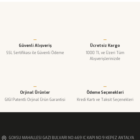
Güvenli Alışveriş
Ücretsiz Kargo
SSL Sertifikası ile Güvenli Ödeme
1000 TL ve Üzeri Tüm
Alışverişlerinizde
Orjinal Ürünler
Ödeme Seçenekleri
GIGI Patentli Orjinal Ürün Garantisi
Kredi Kartı ve Taksit Seçenekleri
GOKSU MAHALLESI GAZI BULVARI NO:469 IC KAPI NO:9 KEPEZ ANTALYA