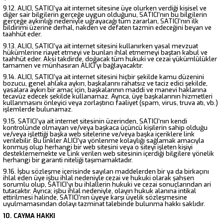
9.12. ALICI, SATICI’ya ait internet sitesine üye olurken verdiği kişisel ve
diğer sair bilgilerin gerçeğe uygun olduğunu, SATICI’nın bu bilgilerin
gerçeğe aykırılığı nedeniyle uğrayacağı tüm zararları, SATICI’nın ilk
bildirimi üzerine derhal, nakden ve defaten tazmin edeceğini beyan ve
taahhüt eder.
9.13. ALICI, SATICI’ya ait internet sitesini kullanırken yasal mevzuat
hükümlerine riayet etmeyi ve bunları ihlal etmemeyi baştan kabul ve
taahhüt eder. Aksi takdirde, doğacak tüm hukuki ve cezai yükümlülükler
tamamen ve münhasıran ALICI’yı bağlayacaktır.
9.14. ALICI, SATICI’ya ait internet sitesini hiçbir şekilde kamu düzenini
bozucu, genel ahlaka aykırı, başkalarını rahatsız ve taciz edici şekilde,
yasalara aykırı bir amaç için, başkalarının maddi ve manevi haklarına
tecavüz edecek şekilde kullanamaz. Ayrıca, üye başkalarının hizmetleri
kullanmasını önleyici veya zorlaştırıcı faaliyet (spam, virus, truva atı, vb.)
işlemlerde bulunamaz.
9.15. SATICI’ya ait internet sitesinin üzerinden, SATICI’nın kendi
kontrolünde olmayan ve/veya başkaca üçüncü kişilerin sahip olduğu
ve/veya işlettiği başka web sitelerine ve/veya başka içeriklere link
verilebilir. Bu linkler ALICI’ya yönlenme kolaylığı sağlamak amacıyla
konmuş olup herhangi bir web sitesini veya o siteyi işleten kişiyi
desteklememekte ve Link verilen web sitesinin içerdiği bilgilere yönelik
herhangi bir garanti niteliği taşımamaktadır.
9.16. İşbu sözleşme içerisinde sayılan maddelerden bir ya da birkaçını
ihlal eden üye işbu ihlal nedeniyle cezai ve hukuki olarak şahsen
sorumlu olup, SATICI’yı bu ihlallerin hukuki ve cezai sonuçlarından ari
tutacaktır. Ayrıca; işbu ihlal nedeniyle, olayın hukuk alanına intikal
ettirilmesi halinde, SATICI’nın üyeye karşı üyelik sözleşmesine
uyulmamasından dolayı tazminat talebinde bulunma hakkı saklıdır.
10. CAYMA HAKKI