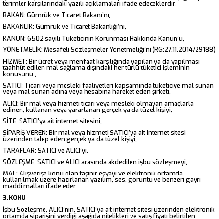
terimler karşılarındaki yazılı açıklamaları ifade edeceklerdir.
BAKAN: Gümrük ve Ticaret Bakanı’nı,
BAKANLIK: Gümrük ve Ticaret Bakanlığı’nı,
KANUN: 6502 sayılı Tüketicinin Korunması Hakkında Kanun’u,
YÖNETMELİK: Mesafeli Sözleşmeler Yönetmeliği’ni (RG:27.11.2014/29188)
HİZMET: Bir ücret veya menfaat karşılığında yapılan ya da yapılması
taahhüt edilen mal sağlama dışındaki her türlü tüketici işleminin
konusunu ,
SATICI: Ticari veya mesleki faaliyetleri kapsamında tüketiciye mal sunan
veya mal sunan adına veya hesabına hareket eden şirketi,
ALICI: Bir mal veya hizmeti ticari veya mesleki olmayan amaçlarla
edinen, kullanan veya yararlanan gerçek ya da tüzel kişiyi,
SİTE: SATICI’ya ait internet sitesini,
SİPARİŞ VEREN: Bir mal veya hizmeti SATICI’ya ait internet sitesi
üzerinden talep eden gerçek ya da tüzel kişiyi,
TARAFLAR: SATICI ve ALICI’yı,
SÖZLEŞME: SATICI ve ALICI arasında akdedilen işbu sözleşmeyi,
MAL: Alışverişe konu olan taşınır eşyayı ve elektronik ortamda
kullanılmak üzere hazırlanan yazılım, ses, görüntü ve benzeri gayri
maddi malları ifade eder.
3.KONU
İşbu Sözleşme, ALICI’nın, SATICI’ya ait internet sitesi üzerinden elektronik
ortamda siparişini verdiği aşağıda nitelikleri ve satış fiyatı belirtilen