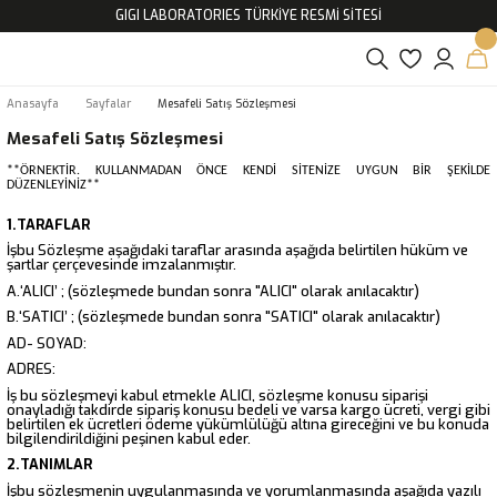
GIGI LABORATORIES TÜRKİYE RESMİ SİTESİ
Anasayfa
Sayfalar
Mesafeli Satış Sözleşmesi
Mesafeli Satış Sözleşmesi
**ÖRNEKTİR. KULLANMADAN ÖNCE KENDİ SİTENİZE UYGUN BİR ŞEKİLDE
DÜZENLEYİNİZ**
1.TARAFLAR
İşbu Sözleşme aşağıdaki taraflar arasında aşağıda belirtilen hüküm ve
şartlar çerçevesinde imzalanmıştır.
A.‘ALICI’ ; (sözleşmede bundan sonra "ALICI" olarak anılacaktır)
B.‘SATICI’ ; (sözleşmede bundan sonra "SATICI" olarak anılacaktır)
AD- SOYAD:
ADRES:
İş bu sözleşmeyi kabul etmekle ALICI, sözleşme konusu siparişi
onayladığı takdirde sipariş konusu bedeli ve varsa kargo ücreti, vergi gibi
belirtilen ek ücretleri ödeme yükümlülüğü altına gireceğini ve bu konuda
bilgilendirildiğini peşinen kabul eder.
2.TANIMLAR
İşbu sözleşmenin uygulanmasında ve yorumlanmasında aşağıda yazılı