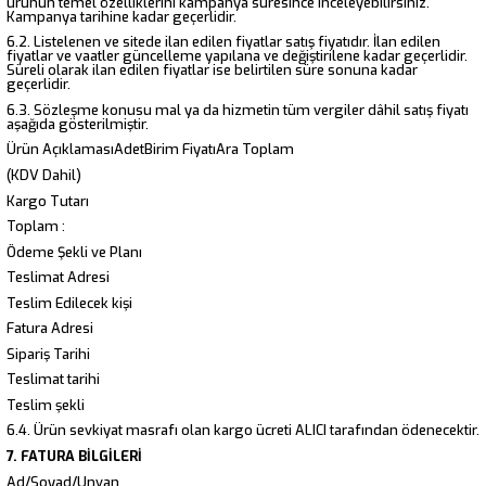
ürünün temel özelliklerini kampanya süresince inceleyebilirsiniz.
Kampanya tarihine kadar geçerlidir.
6.2. Listelenen ve sitede ilan edilen fiyatlar satış fiyatıdır. İlan edilen
fiyatlar ve vaatler güncelleme yapılana ve değiştirilene kadar geçerlidir.
Süreli olarak ilan edilen fiyatlar ise belirtilen süre sonuna kadar
geçerlidir.
6.3. Sözleşme konusu mal ya da hizmetin tüm vergiler dâhil satış fiyatı
aşağıda gösterilmiştir.
Ürün AçıklamasıAdetBirim FiyatıAra Toplam
(KDV Dahil)
Kargo Tutarı
Toplam :
Ödeme Şekli ve Planı
Teslimat Adresi
Teslim Edilecek kişi
Fatura Adresi
Sipariş Tarihi
Teslimat tarihi
Teslim şekli
6.4. Ürün sevkiyat masrafı olan kargo ücreti ALICI tarafından ödenecektir.
7. FATURA BİLGİLERİ
Ad/Soyad/Unvan