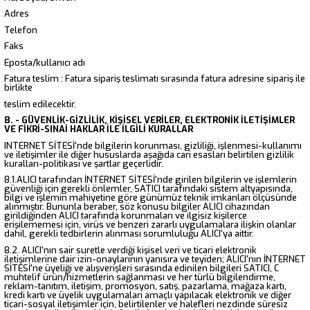
Adres
Telefon
Faks
Eposta/kullanıcı adı
Fatura teslim : Fatura sipariş teslimatı sırasında fatura adresine sipariş ile
birlikte
teslim edilecektir.
8. - GÜVENLİK-GİZLİLİK, KİŞİSEL VERİLER, ELEKTRONİK İLETİŞİMLER
VE FİKRİ-SINAİ HAKLAR İLE İLGİLİ KURALLAR
INTERNET SİTESİ'nde bilgilerin korunması, gizliliği, işlenmesi-kullanımı
ve iletişimler ile diğer hususlarda aşağıda cari esasları belirtilen gizlilik
kuralları-politikası ve şartlar geçerlidir.
8.1.ALICI tarafından İNTERNET SİTESİ'nde girilen bilgilerin ve işlemlerin
güvenliği için gerekli önlemler, SATICI tarafındaki sistem altyapısında,
bilgi ve işlemin mahiyetine göre günümüz teknik imkanları ölçüsünde
alınmıştır. Bununla beraber, söz konusu bilgiler ALICI cihazından
girildiğinden ALICI tarafında korunmaları ve ilgisiz kişilerce
erişilememesi için, virüs ve benzeri zararlı uygulamalara ilişkin olanlar
dahil, gerekli tedbirlerin alınması sorumluluğu ALICI'ya aittir.
8.2. ALICI'nın sair suretle verdiği kişisel veri ve ticari elektronik
iletişimlerine dair izin-onaylarının yanısıra ve teyiden; ALICI'nın İNTERNET
SİTESİ'ne üyeliği ve alışverişleri sırasında edinilen bilgileri SATICI, C
muhtelif ürün/hizmetlerin sağlanması ve her türlü bilgilendirme,
reklam-tanıtım, iletişim, promosyon, satış, pazarlama, mağaza kartı,
kredi kartı ve üyelik uygulamaları amaçlı yapılacak elektronik ve diğer
ticari-sosyal iletişimler için, belirtilenler ve halefleri nezdinde süresiz