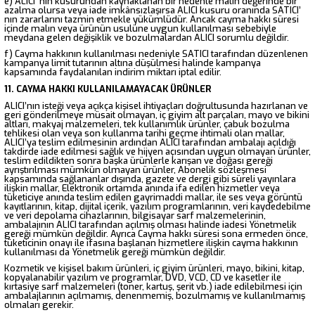
e) ALICI’ nın kusurundan kaynaklanan bir nedenle malın değerinde bir
azalma olursa veya iade imkânsızlaşırsa ALICI kusuru oranında SATICI’
nın zararlarını tazmin etmekle yükümlüdür. Ancak cayma hakkı süresi
içinde malın veya ürünün usulüne uygun kullanılması sebebiyle
meydana gelen değişiklik ve bozulmalardan ALICI sorumlu değildir.
f) Cayma hakkının kullanılması nedeniyle SATICI tarafından düzenlenen
kampanya limit tutarının altına düşülmesi halinde kampanya
kapsamında faydalanılan indirim miktarı iptal edilir.
11. CAYMA HAKKI KULLANILAMAYACAK ÜRÜNLER
ALICI’nın isteği veya açıkça kişisel ihtiyaçları doğrultusunda hazırlanan ve
geri gönderilmeye müsait olmayan, iç giyim alt parçaları, mayo ve bikini
altları, makyaj malzemeleri, tek kullanımlık ürünler, çabuk bozulma
tehlikesi olan veya son kullanma tarihi geçme ihtimali olan mallar,
ALICI’ya teslim edilmesinin ardından ALICI tarafından ambalajı açıldığı
takdirde iade edilmesi sağlık ve hijyen açısından uygun olmayan ürünler,
teslim edildikten sonra başka ürünlerle karışan ve doğası gereği
ayrıştırılması mümkün olmayan ürünler, Abonelik sözleşmesi
kapsamında sağlananlar dışında, gazete ve dergi gibi süreli yayınlara
ilişkin mallar, Elektronik ortamda anında ifa edilen hizmetler veya
tüketiciye anında teslim edilen gayrimaddi mallar, ile ses veya görüntü
kayıtlarının, kitap, dijital içerik, yazılım programlarının, veri kaydedebilme
ve veri depolama cihazlarının, bilgisayar sarf malzemelerinin,
ambalajının ALICI tarafından açılmış olması halinde iadesi Yönetmelik
gereği mümkün değildir. Ayrıca Cayma hakkı süresi sona ermeden önce,
tüketicinin onayı ile ifasına başlanan hizmetlere ilişkin cayma hakkının
kullanılması da Yönetmelik gereği mümkün değildir.
Kozmetik ve kişisel bakım ürünleri, iç giyim ürünleri, mayo, bikini, kitap,
kopyalanabilir yazılım ve programlar, DVD, VCD, CD ve kasetler ile
kırtasiye sarf malzemeleri (toner, kartuş, şerit vb.) iade edilebilmesi için
ambalajlarının açılmamış, denenmemiş, bozulmamış ve kullanılmamış
olmaları gerekir.