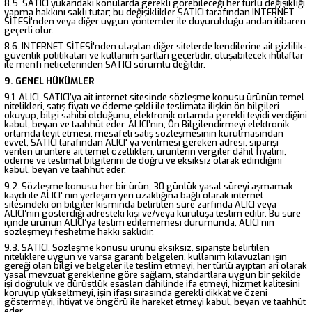
8.5. SATICI yukarıdaki konularda gerekli görebileceği her türlü değişikliği
yapma hakkını saklı tutar; bu değişiklikler SATICI tarafından INTERNET
SİTESİ'nden veya diğer uygun yöntemler ile duyurulduğu andan itibaren
geçerli olur.
8.6. INTERNET SİTESİ'nden ulaşılan diğer sitelerde kendilerine ait gizlilik-
güvenlik politikaları ve kullanım şartları geçerlidir, oluşabilecek ihtilaflar
ile menfi neticelerinden SATICI sorumlu değildir.
9. GENEL HÜKÜMLER
9.1. ALICI, SATICI’ya ait internet sitesinde sözleşme konusu ürünün temel
nitelikleri, satış fiyatı ve ödeme şekli ile teslimata ilişkin ön bilgileri
okuyup, bilgi sahibi olduğunu, elektronik ortamda gerekli teyidi verdiğini
kabul, beyan ve taahhüt eder. ALICI’nın; Ön Bilgilendirmeyi elektronik
ortamda teyit etmesi, mesafeli satış sözleşmesinin kurulmasından
evvel, SATICI tarafından ALICI' ya verilmesi gereken adresi, siparişi
verilen ürünlere ait temel özellikleri, ürünlerin vergiler dâhil fiyatını,
ödeme ve teslimat bilgilerini de doğru ve eksiksiz olarak edindiğini
kabul, beyan ve taahhüt eder.
9.2. Sözleşme konusu her bir ürün, 30 günlük yasal süreyi aşmamak
kaydı ile ALICI' nın yerleşim yeri uzaklığına bağlı olarak internet
sitesindeki ön bilgiler kısmında belirtilen süre zarfında ALICI veya
ALICI’nın gösterdiği adresteki kişi ve/veya kuruluşa teslim edilir. Bu süre
içinde ürünün ALICI’ya teslim edilememesi durumunda, ALICI’nın
sözleşmeyi feshetme hakkı saklıdır.
9.3. SATICI, Sözleşme konusu ürünü eksiksiz, siparişte belirtilen
niteliklere uygun ve varsa garanti belgeleri, kullanım kılavuzları işin
gereği olan bilgi ve belgeler ile teslim etmeyi, her türlü ayıptan arî olarak
yasal mevzuat gereklerine göre sağlam, standartlara uygun bir şekilde
işi doğruluk ve dürüstlük esasları dâhilinde ifa etmeyi, hizmet kalitesini
koruyup yükseltmeyi, işin ifası sırasında gerekli dikkat ve özeni
göstermeyi, ihtiyat ve öngörü ile hareket etmeyi kabul, beyan ve taahhüt
eder.