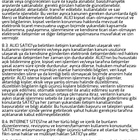
olarak veya öngörecekleri süre ile kayda alınabilir, basılı/manyetik
arşivlerde saklanabilir, gerekli görülen hallerde güncellenebilir,
paylaşılabilir, aktarılabilir, transfer edilebilir, kullanılabilir ve sair
suretlerle işlenebilir. Bu veriler ayrıca kanunen gereken durumlarda ilgili
Merci ve Mahkemelere iletilebilir. ALICI kişisel olan-olmayan mevcut ve
yeni bilgilerinin, kişisel verilerin korunması hakkında mevzuat ile
elektronik ticaret mevzuatına uygun biçimde yukarıdaki kapsamda
kullanımına, paylaşımına, işlenmesine ve kendisine ticari olan-olmayan
elektronik iletişimler ve diğer iletişimler yapılmasına muvafakat ve izin
vermiştir.
8.3. ALICI SATICI'ya belirtilen iletişim kanallarından ulaşarak veri
kullanımı-işlenmelerini ve/veya aynı kanallardan kanuni usulünce
ulaşarak ya da kendisine gönderilen elektronik iletişimlerdeki red hakkını
kullanarak iletişimleri her zaman için durdurabilir. ALICI'nın bu husustaki
açık bildirimine göre, kişisel veri işlemleri ve/veya tarafına iletişimler
yasal azami süre içinde durdurulur; ayrıca dilerse, hukuken muhafazası
gerekenler ve/veya mümkün olanlar haricindeki bilgileri, veri kayıt
sisteminden silinir ya da kimliği belli olmayacak biçimde anonim hale
getirilir. ALICI isterse kişisel verilerinin işlenmesi ile ilgili işlemler,
aktarıldığı kişiler, eksik veya yanlış olması halinde düzeltilmesi,
düzeltilen bilgilerin ilgili üçüncü kişilere bildirilmesi, verilerin silinmesi
veya yok edilmesi, otomatik sistemler ile analiz edilmesi sureti ile
kendisi aleyhine bir sonucun ortaya çıkmasına itiraz, verilerin kanuna
aykırı olarak işlenmesi sebebi ile zarara uğrama halinde giderilmesi gibi
konularda SATICI'ya her zaman yukarıdaki iletişim kanallarından
başvurabilir ve bilgi alabilir. Bu hususlardaki başvuru ve talepleri yasal
azami süreler içinde yerine getirilecek yahut hukuki gerekçesi tarafına
açıklanarak kabul edilmeyebilecektir.
8.4. INTERNET SİTESİ'ne ait her türlü bilgi ve içerik ile bunların
düzenlenmesi, revizyonu ve kısmen/tamamen kullanımı konusunda;
SATICI'nın anlaşmasına göre diğer üçüncü sahıslara ait olanlar hariç; tüm
fikri-sınai haklar ve mülkiyet hakları SATICI'ya aittir.