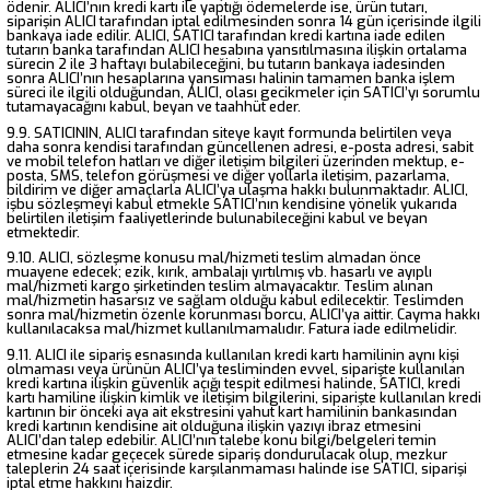
ödenir. ALICI’nın kredi kartı ile yaptığı ödemelerde ise, ürün tutarı,
siparişin ALICI tarafından iptal edilmesinden sonra 14 gün içerisinde ilgili
bankaya iade edilir. ALICI, SATICI tarafından kredi kartına iade edilen
tutarın banka tarafından ALICI hesabına yansıtılmasına ilişkin ortalama
sürecin 2 ile 3 haftayı bulabileceğini, bu tutarın bankaya iadesinden
sonra ALICI’nın hesaplarına yansıması halinin tamamen banka işlem
süreci ile ilgili olduğundan, ALICI, olası gecikmeler için SATICI’yı sorumlu
tutamayacağını kabul, beyan ve taahhüt eder.
9.9. SATICININ, ALICI tarafından siteye kayıt formunda belirtilen veya
daha sonra kendisi tarafından güncellenen adresi, e-posta adresi, sabit
ve mobil telefon hatları ve diğer iletişim bilgileri üzerinden mektup, e-
posta, SMS, telefon görüşmesi ve diğer yollarla iletişim, pazarlama,
bildirim ve diğer amaçlarla ALICI’ya ulaşma hakkı bulunmaktadır. ALICI,
işbu sözleşmeyi kabul etmekle SATICI’nın kendisine yönelik yukarıda
belirtilen iletişim faaliyetlerinde bulunabileceğini kabul ve beyan
etmektedir.
9.10. ALICI, sözleşme konusu mal/hizmeti teslim almadan önce
muayene edecek; ezik, kırık, ambalajı yırtılmış vb. hasarlı ve ayıplı
mal/hizmeti kargo şirketinden teslim almayacaktır. Teslim alınan
mal/hizmetin hasarsız ve sağlam olduğu kabul edilecektir. Teslimden
sonra mal/hizmetin özenle korunması borcu, ALICI’ya aittir. Cayma hakkı
kullanılacaksa mal/hizmet kullanılmamalıdır. Fatura iade edilmelidir.
9.11. ALICI ile sipariş esnasında kullanılan kredi kartı hamilinin aynı kişi
olmaması veya ürünün ALICI’ya tesliminden evvel, siparişte kullanılan
kredi kartına ilişkin güvenlik açığı tespit edilmesi halinde, SATICI, kredi
kartı hamiline ilişkin kimlik ve iletişim bilgilerini, siparişte kullanılan kredi
kartının bir önceki aya ait ekstresini yahut kart hamilinin bankasından
kredi kartının kendisine ait olduğuna ilişkin yazıyı ibraz etmesini
ALICI’dan talep edebilir. ALICI’nın talebe konu bilgi/belgeleri temin
etmesine kadar geçecek sürede sipariş dondurulacak olup, mezkur
taleplerin 24 saat içerisinde karşılanmaması halinde ise SATICI, siparişi
iptal etme hakkını haizdir.