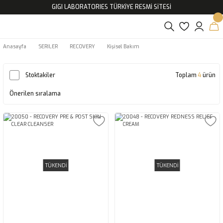
GIGI LABORATORIES TÜRKİYE RESMİ SİTESİ
Anasayfa
SERILER
RECOVERY
Kişisel Bakım
Stoktakiler
Toplam
4
ürün
TÜKENDİ
TÜKENDİ