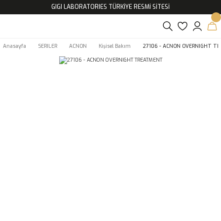
GIGI LABORATORIES TÜRKİYE RESMİ SİTESİ
Anasayfa
SERILER
ACNON
Kişisel Bakım
27106 - ACNON OVERNIGHT T