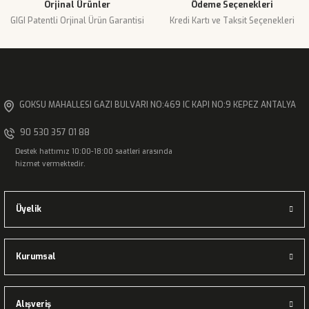
Orjinal Ürünler
Ödeme Seçenekleri
GIGI Patentli Orjinal Ürün Garantisi
Kredi Kartı ve Taksit Seçenekleri
Gönder
GOKSU MAHALLESI GAZI BULVARI NO:469 IC KAPI NO:9 KEPEZ ANTALYA
90 530 357 01 88
Destek hattımız 10:00-18:00 saatleri arasında
hizmet vermektedir.
Üyelik
Kurumsal
Alışveriş