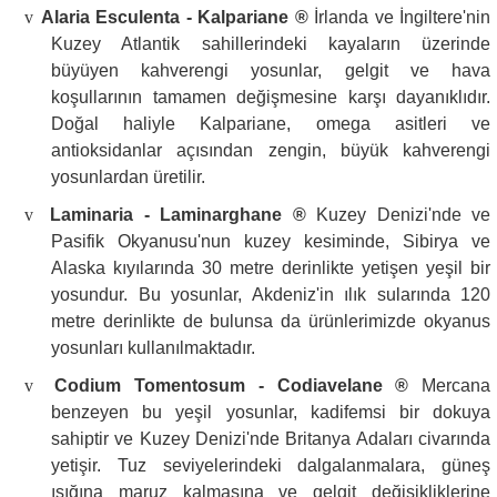
v
Alaria Esculenta - Kalpariane ®
İrlanda ve İngiltere'nin
Kuzey Atlantik sahillerindeki kayaların üzerinde
büyüyen kahverengi yosunlar, gelgit ve hava
koşullarının tamamen değişmesine karşı dayanıklıdır.
Doğal haliyle Kalpariane, omega asitleri ve
antioksidanlar açısından zengin, büyük kahverengi
yosunlardan üretilir.
v
Laminaria - Laminarghane ®
Kuzey Denizi'nde ve
Pasifik Okyanusu'nun kuzey kesiminde, Sibirya ve
Alaska kıyılarında 30 metre derinlikte yetişen yeşil bir
yosundur. Bu yosunlar, Akdeniz'in ılık sularında 120
metre derinlikte de bulunsa da ürünlerimizde okyanus
yosunları kullanılmaktadır.
v
Codium Tomentosum - Codiavelane ®
Mercana
benzeyen bu yeşil yosunlar, kadifemsi bir dokuya
sahiptir ve Kuzey Denizi'nde Britanya Adaları civarında
yetişir. Tuz seviyelerindeki dalgalanmalara, güneş
ışığına maruz kalmasına ve gelgit değişikliklerine