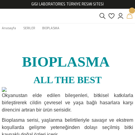
GIGI LABORATORIES TÜRKİYE RESMİ SİTESİ
Anasayfa
SERILER
BIOPLASMA
BIOPLASMA
ALL THE BEST
Okyanustan elde edilen bileşenleri, bitkisel katkılarla
birleştirerek cildin çevresel ve yaşa bağlı hasarlara karşı
direncini artıran bir ürün serisidir.
Bioplasma serisi, yaşlanma belirtileriyle savaşır ve ekstrem
koşullarda gelişme yeteneğinden dolayı seçilmiş bitki
kaynaklı doğal özleri içerir.