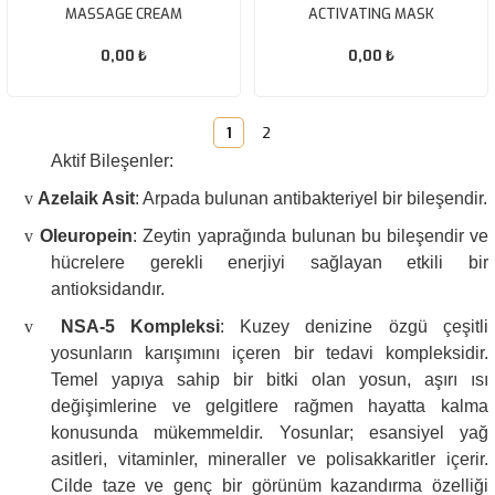
MASSAGE CREAM
ACTIVATING MASK
0,00 ₺
0,00 ₺
1
2
Aktif Bileşenler:
v
Azelaik Asit
: Arpada bulunan antibakteriyel bir bileşendir.
v
Oleuropein
: Zeytin yaprağında bulunan bu bileşendir ve
hücrelere gerekli enerjiyi sağlayan etkili bir
antioksidandır.
v
NSA-5 Kompleksi
: Kuzey denizine özgü çeşitli
yosunların karışımını içeren bir tedavi kompleksidir.
Temel yapıya sahip bir bitki olan yosun, aşırı ısı
değişimlerine ve gelgitlere rağmen hayatta kalma
konusunda mükemmeldir. Yosunlar; esansiyel yağ
asitleri, vitaminler, mineraller ve polisakkaritler içerir.
Cilde taze ve genç bir görünüm kazandırma özelliği