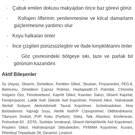
·
Çabuk emilen dokusu makyajdan önce baz görevi görür.
·
Kollajen liflerinin yenilenmesine ve kılcal damarların
güçlenmesine yardımcı olur
·
Koyu halkaları önler
·
İnce çizgileri pürüzsüzleştirir ve ifade kırışıklıklarını önler
·
Göz çevresindeki bölgeye sıkı, taze ve parlak bir
görünüm kazandırır.
Aktif Bileşenler
Su (Aqua), Gliserin, Dimetikon, Pentilen Glikol, Skualan, Propanediol, PEG-8,
Balmumu, Dimetikon Çapraz Polimer, Heptapeptit-15 Palmitat, Chlorella
Vulgaris Özü, Fenoksietanol, Kaprilil Glikol, Ksantan Sakızı, Gliseril Kaprilat,
Fenilpropanol, Laktik Asit/ Glikolik Asit Kopolimer, Polivinil Alkol, Hidroksietil
Akrilat/ Sodyum Akriloildimetil Taurat Kopolimer, İzoheksadekan, Aloe
Barbadensis Yaprağı Suyu, Akrilik Asit/VP Crpsspolimer, Oktildodekanol,
Titanyum Dioksit, PVP, Koku (Parfüm), Silika, Talk, Allantoin, Klorfenesin,
Polisorbat 60 , EDTA, Sorbitan İzostearat, Gliseril Akrilat/Akrilik Asit Kopolimeri,
Propilen Glikol, Hidroksipropil Siklodekstrin, PVM/MA Kopolimer, Kuvars,
PAlmitoyl Tripeptude-38, Geraniol, Linalool.