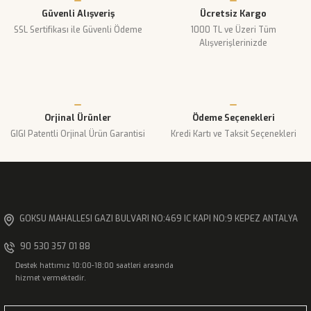
Güvenli Alışveriş
Ücretsiz Kargo
Ürün açıklamasında eksik bilgiler bulunuyor.
SSL Sertifikası ile Güvenli Ödeme
1000 TL ve Üzeri Tüm
Ürün bilgilerinde hatalar bulunuyor.
Alışverişlerinizde
Ürün fiyatı diğer sitelerden daha pahalı.
Bu ürüne benzer farklı alternatifler olmalı.
Orjinal Ürünler
Ödeme Seçenekleri
GIGI Patentli Orjinal Ürün Garantisi
Kredi Kartı ve Taksit Seçenekleri
Gönder
GOKSU MAHALLESI GAZI BULVARI NO:469 IC KAPI NO:9 KEPEZ ANTALYA
90 530 357 01 88
Destek hattımız 10:00-18:00 saatleri arasında
hizmet vermektedir.