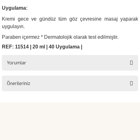
Uygulama:
Kremi gece ve gündüz tüm göz çevresine masaj yaparak
uygulayın.
Paraben içermez * Dermatolojik olarak test edilmiştir.
REF: 11514 | 20 ml | 40 Uygulama |
Yorumlar
Önerileriniz
Bu ürüne ilk yorumu siz yapın!
Bu ürünün fiyat bilgisi, resim, ürün açıklamalarında ve diğer
konularda yetersiz gördüğünüz noktaları öneri formunu kullanarak
Yorum Yaz
tarafımıza iletebilirsiniz.
Görüş ve önerileriniz için teşekkür ederiz.
Ürün resmi kalitesiz, bozuk veya görüntülenemiyor.