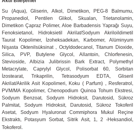
Aktif Bileşenler
Su (Aqua), Gliserin, Alkol, Dimetikon, PEG-8 Balmumu,
Propanediol, Pentilen Glikol, Skualan, Trietanolamin,
Dimetikon Çapraz Polimer, Aloe Barbadensis Yaprağı Suyu,
Fenoksietanol, Hidroksietil Akrilat/Sodyum Akriloildimetil
Taurat Kopolimer, İzoheksadekan, Karbomer, Alüminyum
Nişasta Oktenilsüksinat , Octyldodecanol, Titanum Dioxide,
Silica, PVP, Butylene Glycol, Allantoin, Chlorfenesin,
Stevioside, Albizia Julibrissin Bark Extract, Polymethyl
Metacrylate, Caprylyl Glycol, Polisorbat 60, Sorbitan
İzostearat, Trikaprilin, Tetrasodyum EDTA, Gliseril
Akrilat/Akrilik Asit Kopolimeri, Koku ( Parfum) , Resferatrol,
PVM/MA Kopolimer, Chenopodium Quinoa Tohum Ekstresi,
Sodyum Benzoat, Sodyum Hidroksit, Darutosid, Sükroz
Palmitat, Sodyum Hidroksit, Darutosid, Sükroz Tokoferil
Asetat, Sodyum Hyaluronat Commiphora Mukul Reçine
Ekstraktı, Potasyum Sorbat, Sitrik Asit, 1, 2 -Heksandiol,
Tokoferol.