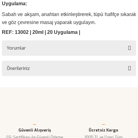
Uygulama:
Sabah ve akşam, anahtarı etkinleştirerek, tüpü hafifçe sıkarak
ve göz çevresine masaj yaparak uygulayın.
REF: 13002 | 20ml | 20 Uygulama |
Yorumlar
Önerileriniz
Bu ürüne ilk yorumu siz yapın!
Bu ürünün fiyat bilgisi, resim, ürün açıklamalarında ve diğer
konularda yetersiz gördüğünüz noktaları öneri formunu kullanarak
Yorum Yaz
tarafımıza iletebilirsiniz.
Görüş ve önerileriniz için teşekkür ederiz.
Ürün resmi kalitesiz, bozuk veya görüntülenemiyor.
Güvenli Alışveriş
Ücretsiz Kargo
Ürün açıklamasında eksik bilgiler bulunuyor.
SSL Sertifikası ile Güvenli Ödeme
1000 TL ve Üzeri Tüm