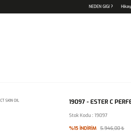
NEDEN GIGI ?
Hika
19097 - ESTER C PERF
Stok Kodu : 19097
%15 İNDİRİM
5.946,00 ₺