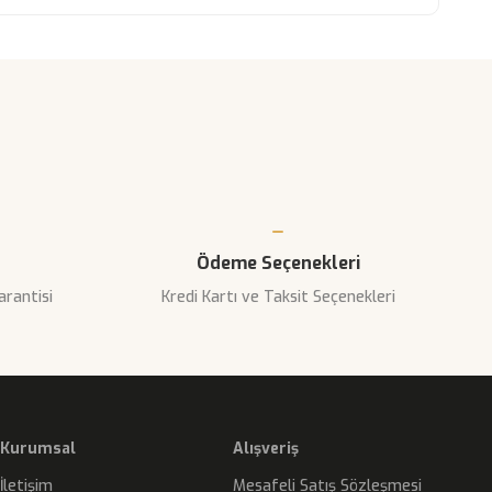
narak tarafımıza iletebilirsiniz.
Ödeme Seçenekleri
arantisi
Kredi Kartı ve Taksit Seçenekleri
Kurumsal
Alışveriş
İletişim
Mesafeli Satış Sözleşmesi