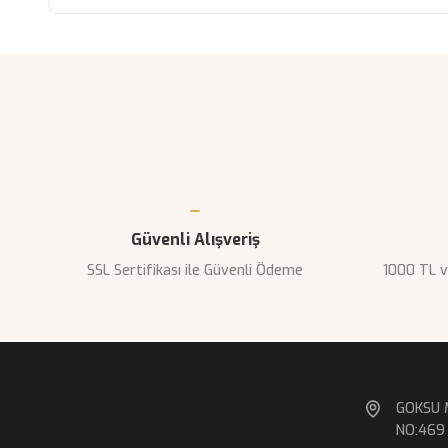
Bu ürünün fiyat bilgisi, resim, ürün açıklamala
Görüş ve önerileriniz için teşekkür ederiz.
Ürün resmi kalitesiz, bozuk veya görüntülenemi
Ürün açıklamasında eksik bilgiler bulunuyor.
Ürün bilgilerinde hatalar bulunuyor.
Ürün fiyatı diğer sitelerden daha pahalı.
Güvenli Alışveriş
Bu ürüne benzer farklı alternatifler olmalı.
SSL Sertifikası ile Güvenli Ödeme
1000 TL v
GOKSU 
NO:469 