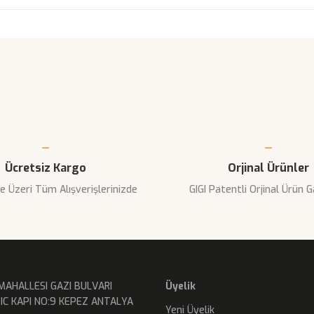
rında ve diğer konularda yetersiz gördüğünüz noktaları öneri formunu kulla
Bu ürüne ilk yorumu siz yapın!
yor.
Yorum Yaz
Ücretsiz Kargo
Orjinal Ürünler
e Üzeri Tüm Alışverişlerinizde
GIGI Patentli Orjinal Ürün G
Gönder
MAHALLESI GAZI BULVARI
Üyelik
IC KAPI NO:9 KEPEZ ANTALYA
Yeni Üyelik