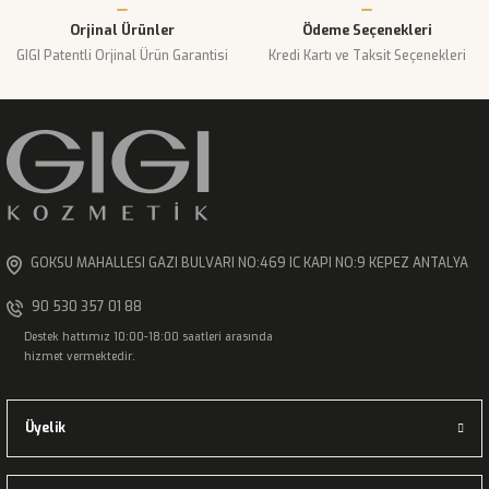
Orjinal Ürünler
Ödeme Seçenekleri
GIGI Patentli Orjinal Ürün Garantisi
Kredi Kartı ve Taksit Seçenekleri
Gönder
GOKSU MAHALLESI GAZI BULVARI NO:469 IC KAPI NO:9 KEPEZ ANTALYA
90 530 357 01 88
Destek hattımız 10:00-18:00 saatleri arasında
hizmet vermektedir.
Üyelik