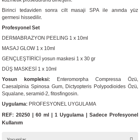
Birinci tedaviden sonra cilt masaji SPA ile anında yüz
germesi hissedilir.
Profesyonel Set
DERMABRAZYON PEELING 1 x 10ml
MASAJ GLOW 1 x 10ml
GENÇLEŞTİRİCİ yosun maskesi 1 x 30 gr
DÜŞ MASKESİ 1 x 10ml
Yosun kompleksi:
Enteromorpha Compressa Özü,
Caesalpinia Spinosa Gum, Dictyopteris Polypodioides Özü,
Squalane, seramid-2, fitosfingosin.
Uygulama:
PROFESYONEL UYGULAMA
REF: 20250 | 60 ml | 1 Uygulama
|
Sadece Profesyonel
Kulla
n
ım
Yorumlar