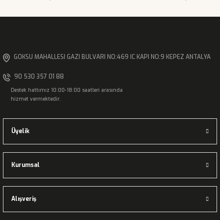
Gönder
GOKSU MAHALLESI GAZI BULVARI NO:469 IC KAPI NO:9 KEPEZ ANTALYA
90 530 357 01 88
Destek hattımız 10:00-18:00 saatleri arasında
hizmet vermektedir.
Üyelik
Kurumsal
Alışveriş