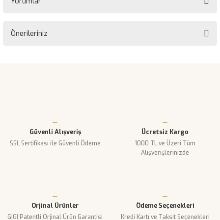
Yorumlar
Önerileriniz
Bu ürüne ilk yorumu siz yapın!
Bu ürünün fiyat bilgisi, resim, ürün açıklamalarında ve diğer
konularda yetersiz gördüğünüz noktaları öneri formunu kullanarak
Yorum Yaz
tarafımıza iletebilirsiniz.
Görüş ve önerileriniz için teşekkür ederiz.
Ürün resmi kalitesiz, bozuk veya görüntülenemiyor.
Güvenli Alışveriş
Ücretsiz Kargo
Ürün açıklamasında eksik bilgiler bulunuyor.
SSL Sertifikası ile Güvenli Ödeme
1000 TL ve Üzeri Tüm
Ürün bilgilerinde hatalar bulunuyor.
Alışverişlerinizde
Ürün fiyatı diğer sitelerden daha pahalı.
Bu ürüne benzer farklı alternatifler olmalı.
Orjinal Ürünler
Ödeme Seçenekleri
GIGI Patentli Orjinal Ürün Garantisi
Kredi Kartı ve Taksit Seçenekleri