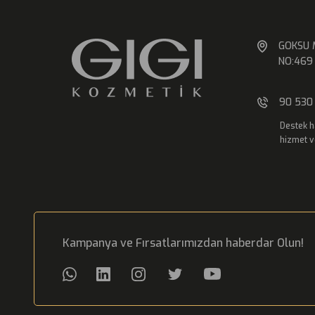
GOKSU 
NO:469 
90 530 
Destek h
hizmet v
Kampanya ve Fırsatlarımızdan haberdar Olun!