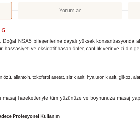
Yorumlar
-5
m. Doğal NSA5 bileşenlerine dayalı yüksek konsantrasyonda akt
ır, hassasiyeti ve oksidatif hasarı önler, canlılık verir ve cildin 
ü, allantoin, tokoferol asetat, sitrik asit, hyaluronik asit, glikoz, al
u masaj hareketleriyle tüm yüzünüze ve boynunuza masaj ya
Sadece Profesyonel Kullanım