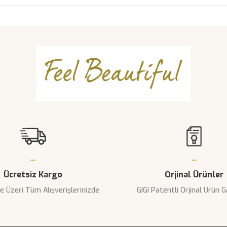
rında ve diğer konularda yetersiz gördüğünüz noktaları öneri formunu kulla
Bu ürüne ilk yorumu siz yapın!
yor.
Yorum Yaz
Ücretsiz Kargo
Orjinal Ürünler
e Üzeri Tüm Alışverişlerinizde
GIGI Patentli Orjinal Ürün G
Gönder