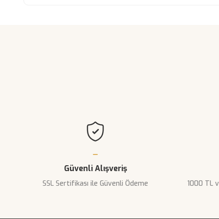
Bu ürünün fiyat bilgisi, resim, ürün açıklamala
Görüş ve önerileriniz için teşekkür ederiz.
Ürün resmi kalitesiz, bozuk veya görüntülenemi
Ürün açıklamasında eksik bilgiler bulunuyor.
Ürün bilgilerinde hatalar bulunuyor.
Ürün fiyatı diğer sitelerden daha pahalı.
Bu ürüne benzer farklı alternatifler olmalı.
Güvenli Alışveriş
SSL Sertifikası ile Güvenli Ödeme
1000 TL v