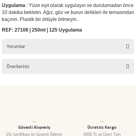
Uygulama
: Yüze eşit olarak uygulayın ve durulamadan önce
10 dakika bekletin. Ağız, göz ve burun delikleri ile temasından
kaçının. Plastik bir örtüyle
örtmeyin.
REF: 27108 | 250ml
| 125 Uygulama
Yorumlar
Önerileriniz
Bu ürüne ilk yorumu siz yapın!
Bu ürünün fiyat bilgisi, resim, ürün açıklamalarında ve diğer
konularda yetersiz gördüğünüz noktaları öneri formunu kullanarak
Yorum Yaz
tarafımıza iletebilirsiniz.
Görüş ve önerileriniz için teşekkür ederiz.
Ürün resmi kalitesiz, bozuk veya görüntülenemiyor.
Güvenli Alışveriş
Ücretsiz Kargo
Ürün açıklamasında eksik bilgiler bulunuyor.
SSL Sertifikası ile Güvenli Ödeme
1000 TL ve Üzeri Tüm