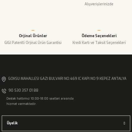
Ürün bilgilerinde hatalar bulunuyor.
Alışverişlerinizde
Ürün fiyatı diğer sitelerden daha pahalı.
Bu ürüne benzer farklı alternatifler olmalı.
Orjinal Ürünler
Ödeme Seçenekleri
GIGI Patentli Orjinal Ürün Garantisi
Kredi Kartı ve Taksit Seçenekleri
Gönder
GOKSU MAHALLESI GAZI BULVARI NO:469 IC KAPI NO:9 KEPEZ ANTALYA
90 530 357 01 88
Destek hattımız 10:00-18:00 saatleri arasında
hizmet vermektedir.
Üyelik