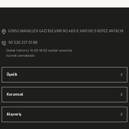
Gönder
GOKSU MAHALLESI GAZI BULVARI NO:469 IC KAPI NO:9 KEPEZ ANTALYA
90 530 357 01 88
Destek hattımız 10:00-18:00 saatleri arasında
hizmet vermektedir.
Üyelik
Kurumsal
Alışveriş