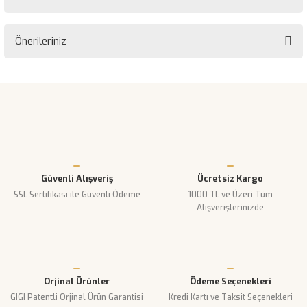
Önerileriniz
Bu ürüne ilk yorumu siz yapın!
Bu ürünün fiyat bilgisi, resim, ürün açıklamalarında ve diğer
konularda yetersiz gördüğünüz noktaları öneri formunu kullanarak
Yorum Yaz
tarafımıza iletebilirsiniz.
Görüş ve önerileriniz için teşekkür ederiz.
Ürün resmi kalitesiz, bozuk veya görüntülenemiyor.
Güvenli Alışveriş
Ücretsiz Kargo
Ürün açıklamasında eksik bilgiler bulunuyor.
SSL Sertifikası ile Güvenli Ödeme
1000 TL ve Üzeri Tüm
Ürün bilgilerinde hatalar bulunuyor.
Alışverişlerinizde
Ürün fiyatı diğer sitelerden daha pahalı.
Bu ürüne benzer farklı alternatifler olmalı.
Orjinal Ürünler
Ödeme Seçenekleri
GIGI Patentli Orjinal Ürün Garantisi
Kredi Kartı ve Taksit Seçenekleri