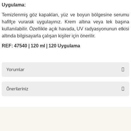
Uygulama:
Temizlenmiş göz kapakları, yüz ve boyun bölgesine serumu
hafifçe vurarak uygulayınız. Krem altına veya tek başına
kullanılabilir. Özellikle açık havada, UV radyasyonunun etkisi
altında bilgisayarla çalışan kişiler için önerilir.
REF: 47540 | 120 ml | 120 Uygulama
Yorumlar
Önerileriniz
Bu ürüne ilk yorumu siz yapın!
Bu ürünün fiyat bilgisi, resim, ürün açıklamalarında ve diğer
konularda yetersiz gördüğünüz noktaları öneri formunu kullanarak
Yorum Yaz
tarafımıza iletebilirsiniz.
Görüş ve önerileriniz için teşekkür ederiz.