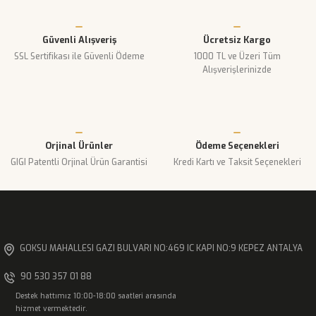
Ürün resmi kalitesiz, bozuk veya görüntülenemiyor.
Güvenli Alışveriş
Ücretsiz Kargo
Ürün açıklamasında eksik bilgiler bulunuyor.
SSL Sertifikası ile Güvenli Ödeme
1000 TL ve Üzeri Tüm
Ürün bilgilerinde hatalar bulunuyor.
Alışverişlerinizde
Ürün fiyatı diğer sitelerden daha pahalı.
Bu ürüne benzer farklı alternatifler olmalı.
Orjinal Ürünler
Ödeme Seçenekleri
GIGI Patentli Orjinal Ürün Garantisi
Kredi Kartı ve Taksit Seçenekleri
Gönder
GOKSU MAHALLESI GAZI BULVARI NO:469 IC KAPI NO:9 KEPEZ ANTALYA
90 530 357 01 88
Destek hattımız 10:00-18:00 saatleri arasında
hizmet vermektedir.