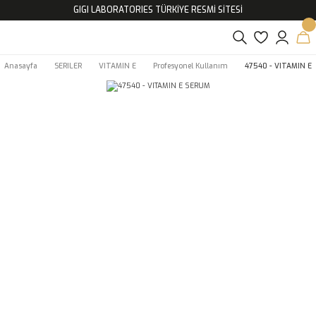
GIGI LABORATORIES TÜRKİYE RESMİ SİTESİ
Anasayfa
SERILER
VITAMIN E
Profesyonel Kullanım
47540 - VITAMIN E