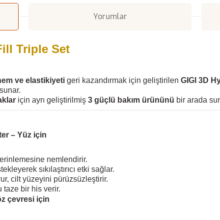
Yorumlar
ll Triple Set
nem ve elastikiyeti
geri kazandırmak için geliştirilen
GIGI 3D Hy
 sunar.
aklar
için ayrı geliştirilmiş
3 güçlü bakım ürününü
bir arada sun
er – Yüz için
derinlemesine nemlendirir.
ekleyerek sıkılaştırıcı etki sağlar.
rur, cilt yüzeyini pürüzsüzleştirir.
aze bir his verir.
z çevresi için