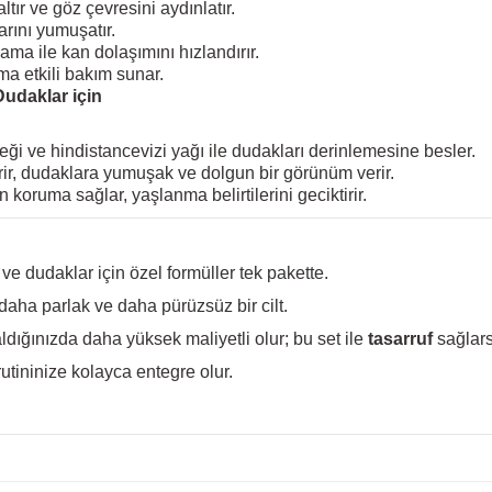
zaltır ve göz çevresini aydınlatır.
larını yumuşatır.
lama ile kan dolaşımını hızlandırır.
ma etkili bakım sunar.
Dudaklar için
ği ve hindistancevizi yağı ile dudakları derinlemesine besler.
erir, dudaklara yumuşak ve dolgun bir görünüm verir.
 koruma sağlar, yaşlanma belirtilerini geciktirir.
ve dudaklar için özel formüller tek pakette.
aha parlak ve daha pürüzsüz bir cilt.
aldığınızda daha yüksek maliyetli olur; bu set ile
tasarruf
sağlars
tininize kolayca entegre olur.