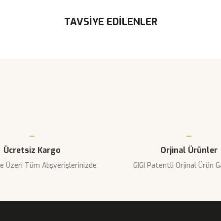
rında ve diğer konularda yetersiz gördüğünüz noktaları öneri formunu kulla
TAVSİYE EDİLENLER
Bu ürüne ilk yorumu siz yapın!
yor.
Yorum Yaz
TÜKENDİ
Ücretsiz Kargo
Orjinal Ürünler
e Üzeri Tüm Alışverişlerinizde
GIGI Patentli Orjinal Ürün G
Gönder