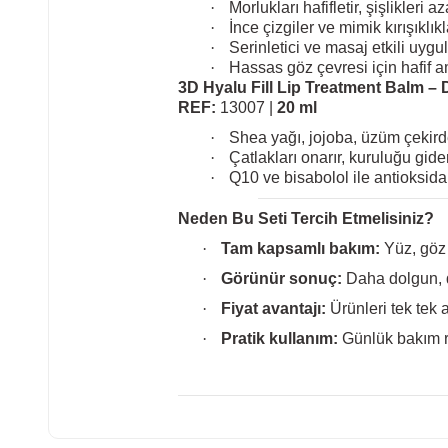
·
Morlukları hafifletir, şişlikleri a
·
İnce çizgiler ve mimik kırışıklık
·
Serinletici ve masaj etkili uygu
·
Hassas göz çevresi için hafif a
3D Hyalu Fill Lip Treatment Balm – 
REF:
13007 |
20 ml
·
Shea yağı, jojoba, üzüm çekirde
·
Çatlakları onarır, kuruluğu gid
·
Q10 ve bisabolol ile antioksidan
Neden Bu Seti Tercih Etmelisiniz?
·
Tam kapsamlı bakım:
Yüz, göz 
·
Görünür sonuç:
Daha dolgun, d
·
Fiyat avantajı:
Ürünleri tek tek 
·
Pratik kullanım:
Günlük bakım ru