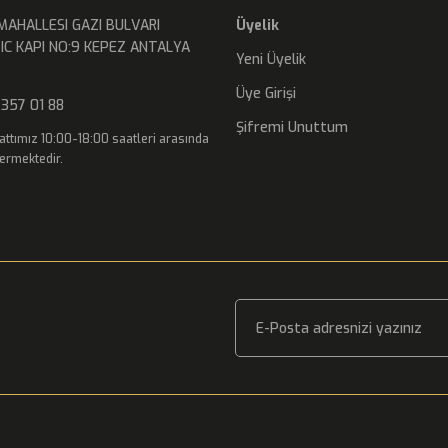
13002 - 3D HYALU FILL EYE POWER CREAM
MAHALLESI GAZI BULVARI
Üyelik
IC KAPI NO:9 KEPEZ ANTALYA
Yeni Üyelik
0,00 ₺
R
Üye Girişi
357 01 88
Şifremi Unuttum
attımız 10:00-18:00 saatleri arasında
ermektedir.