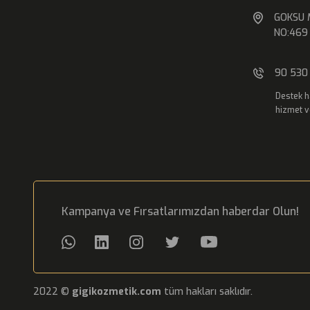
GOKSU 
NO:469 
13000 - 3D HYALU FILL MULTI POWER H.A BOOSTE
90 530 
0,00 ₺
Destek h
hizmet v
Kampanya ve Fırsatlarımızdan haberdar Olun!
2022 ©
gigikozmetik.com
tüm hakları saklıdır.