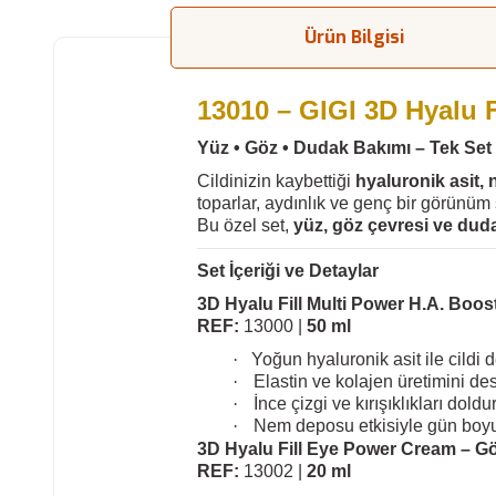
Ürün Bilgisi
13010 – GIGI 3D Hyalu Fi
Yüz • Göz • Dudak Bakımı – Tek Set
Cildinizin kaybettiği
hyaluronik asit, 
toparlar, aydınlık ve genç bir görünüm
Bu özel set,
yüz, göz çevresi ve dud
Set İçeriği ve Detaylar
3D Hyalu Fill Multi Power H.A. Boost
REF:
13000 |
50 ml
·
Yoğun hyaluronik asit ile cildi 
·
Elastin ve kolajen üretimini dest
·
İnce çizgi ve kırışıklıkları doldu
·
Nem deposu etkisiyle gün boyu t
3D Hyalu Fill Eye Power Cream – Gö
REF:
13002 |
20 ml