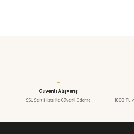
Bu ürünün fiyat bilgisi, resim, ürün açıklamala
Görüş ve önerileriniz için teşekkür ederiz.
Ürün resmi kalitesiz, bozuk veya görüntülenemi
Ürün açıklamasında eksik bilgiler bulunuyor.
Ürün bilgilerinde hatalar bulunuyor.
Ürün fiyatı diğer sitelerden daha pahalı.
Bu ürüne benzer farklı alternatifler olmalı.
TÜKENDİ
Güvenli Alışveriş
SSL Sertifikası ile Güvenli Ödeme
1000 TL v